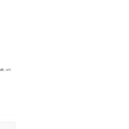
st
, um