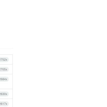
2752x
2705x
2684x
2630x
2617x