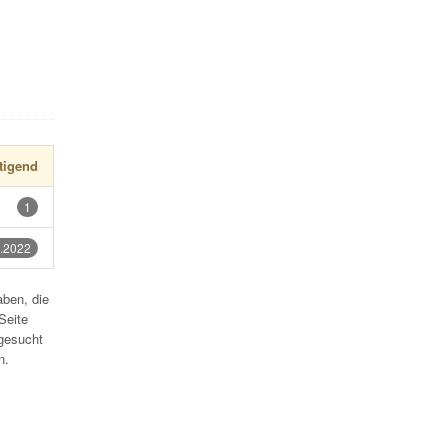
tigend
1
.2022
aben, die
Seite
gesucht
n.