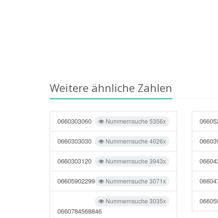
Weitere ähnliche Zahlen
0660303060
06605
Nummernsuche 5356x
0660303030
06603
Nummernsuche 4026x
0660303120
06604
Nummernsuche 3943x
06605902299
06604
Nummernsuche 3071x
06605
Nummernsuche 3035x
0660784568846