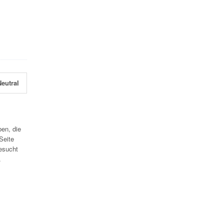
eutral
en, die
Seite
esucht
.