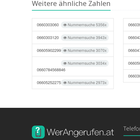
Weitere ähnliche Zahlen
0660303060
06603
Nummernsuche 5356x
0660303120
06604
Nummernsuche 3943x
06605902299
06604
Nummernsuche 3070x
06605
Nummernsuche 3034x
0660784568846
06603
06605252275
Nummernsuche 2973x
Telef