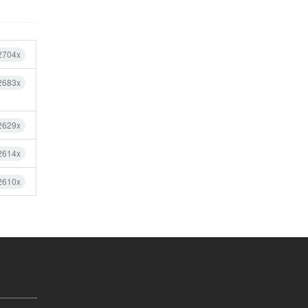
2704x
2683x
2629x
2614x
2610x