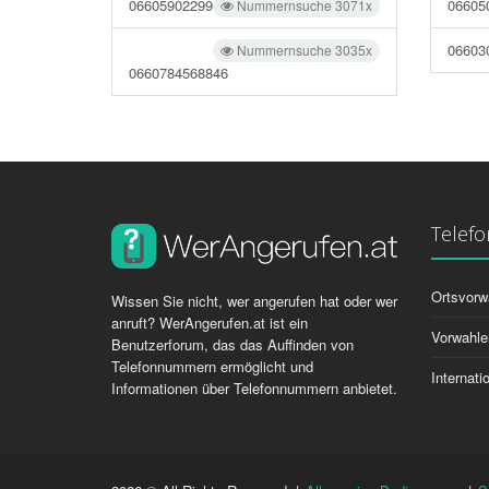
06605902299
06605
Nummernsuche 3071x
06603
Nummernsuche 3035x
0660784568846
Telef
Ortsvorw
Wissen Sie nicht, wer angerufen hat oder wer
anruft? WerAngerufen.at ist ein
Vorwahle
Benutzerforum, das das Auffinden von
Telefonnummern ermöglicht und
Internat
Informationen über Telefonnummern anbietet.