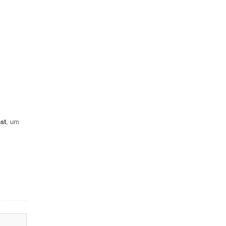
st
, um