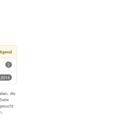
tigend
2
.2014
aben, die
Seite
gesucht
n.