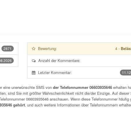
Bewertung:
4
-
Beläs
2871
Anzahl der Kommentare:
08.2026
Letzter Kommentar:
11.12
der eine unerwünschte SMS von
der Telefonnummer 06603935646
erhalten h
n, sind Sie mit größter Wahrscheinlichkeit nicht die/der Einzige. Auf dieser 
r Telefonnummer
06603935646
anschauen. Wenn diese Telefonnummer häufig 
35646 gehört
, und auch weitere Informationen über Telefonnummern erhalte