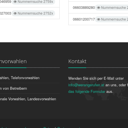
046959
Nummernsuche 2759x
06603889280
Nummernsuche 
027003
Nummernsuche 2752x
06601200717
Nummernsuche 
onvorwahlen
Kontakt
ahlen, Telefonvorwahlen
Wenden Sie sich per E-Mail unter
info@werangerufen.at
an uns, oder f
n von Betreibern
das folgende Formular
aus.
ionale Vorwahlen, Landesvorwahlen