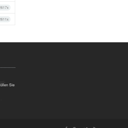
2617x
2611x
üllen Sie