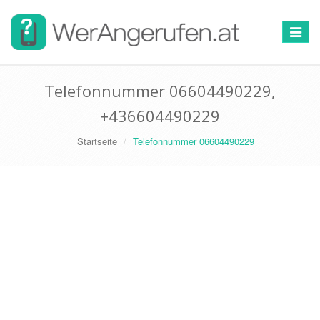
Toggle
navigat
Telefonnummer 06604490229,
+436604490229
Startseite
Telefonnummer 06604490229