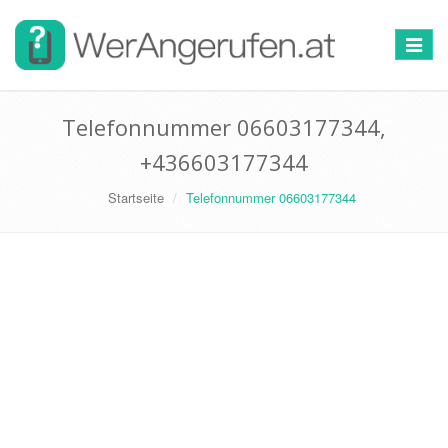
Toggle
navigat
Telefonnummer 06603177344,
+436603177344
Startseite
Telefonnummer 06603177344