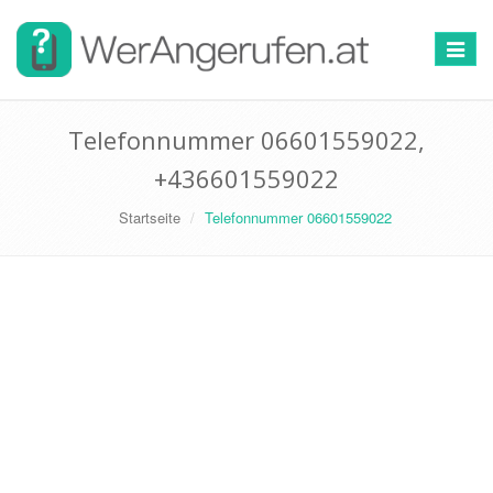
Toggle
navigat
Telefonnummer 06601559022,
+436601559022
Startseite
Telefonnummer 06601559022