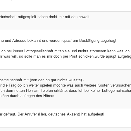
meindschaft mitgespielt haben droht mir mit den anwalt
e und Adresse bekannt und werden quasi um Bestätigung abgefragt.
ich bei keiner Lottogesellschaft mitspiele und nichts stornieren kann was ich
r was will, so solle man es mir doch per Post schicken,wurde aprupt aufgeleg
lgemeinschaft mit (von der ich gar nichts wusste) -
mir die Frag ob ich weiter spielen möchte was auch weitere Kosten verursache
ch dem netten Herr am Telefon erklärte, dass ich bei keiner Lottogemeinscha
epräch durch auflegen des Hörers.
efragt. Der Anrufer (Herr, deutsches Akzent) hat aufgelegt!