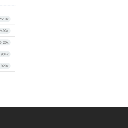
2519x
2493x
2420x
 934x
 920x