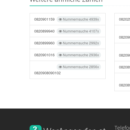
0820901159
08202
Nummernsuche 4939x
0820899940
Nummernsuche 4107x
08209
0820899960
Nummernsuche 2992x
0820901016
Nummernsuche 2936x
08209
Nummernsuche 2856x
08208
0820908090102
08208
Telef