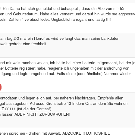
 Ein Dame hat sich gemeldet und behauptet , dass ein Abo von mir für
n und Geburtsdatum. Habe alles verneint und darauf hin wurde sie aggressi
eim Zahlen " verabschiedet. Unglaublich arrogant und lästig !!!!
 am tag 2-3 mal ein Horror es wird verlangt das man seine bankdaten
alt gedroht eine frechheit
 mir weis machen wollen, ich hätte bei einer Lotterie mitgemacht, bei der je
ner Lotterie registriert habe, reagierte ich ungehalten mit der androhung von
stigung und legte umgehend auf. Falls diese (oder ähnliche) Nummer wieder
todaten und legen elich auf, bei näheren Nachfragen. Empfehle allen
negut auszugeben, Adresse Kirchstraße 13 in dem Ort, an dem Sie wohnen,
20111 (ist die der Caritas!)
rgern lassen ABER NICHT ZURÜCKRUFEN!
t denen sprechen - drohen mit Anwalt, ABZOCKE!!! LOTTOSPIEL