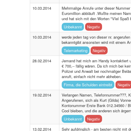
10.03.2014
Mehrmalige Anrufe unter dieser Nummer !
Euromillion abbläuft .Wußte meinen Name
und hat sich mit den Worten "VIel Spaß b
Unbekannt
Negativ
10.03.2014
werde jeden tag von dieser nr. angerufen
bekanntgibt ansonsten wird mit einem Anw
Telemarketing
Negativ
28.02.2014
Jemand hat mich am Handy kontaktiert und
€ 700,-- fällig wären. Da ich mich bei kei
Polizei und Anwalt bei nochmaliger Belä
anruft, einfach nicht mehr abheben.
Firma, die Schulden eintreibt
Negativ
19.02.2014
Verlangen Namen, Telefonnummer???, Kon
Angerufenen, sich als Kurt (Gilda) Von
Kontonummer Erste Bank 012.34560 / BLZ 
Cool bleiben, und die anderen sich ä
Unbekannt
Negativ
13.02.2014
Sehr aufdringlich - am besten nicht mi