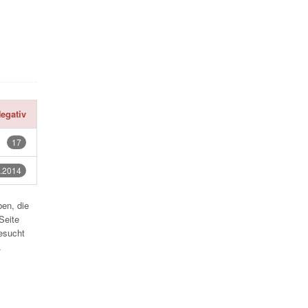
egativ
17
.2014
en, die
Seite
esucht
.