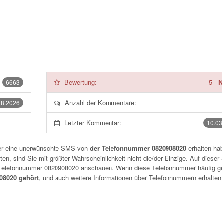
Bewertung:
5
-
N
6663
Anzahl der Kommentare:
08.2026
Letzter Kommentar:
10.03
der eine unerwünschte SMS von
der Telefonnummer 0820908020
erhalten hab
n, sind Sie mit größter Wahrscheinlichkeit nicht die/der Einzige. Auf dieser 
r Telefonnummer
0820908020
anschauen. Wenn diese Telefonnummer häufig g
8020 gehört
, und auch weitere Informationen über Telefonnummern erhalten