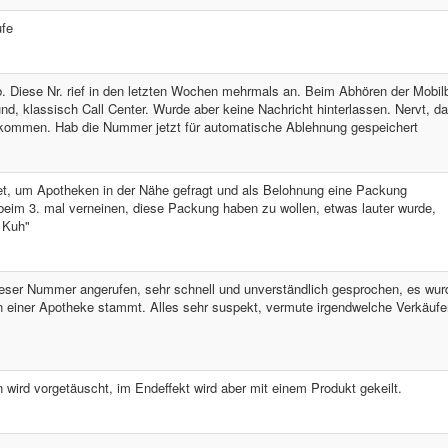
ufe
 Diese Nr. rief in den letzten Wochen mehrmals an. Beim Abhören der Mobil
, klassisch Call Center. Wurde aber keine Nachricht hinterlassen. Nervt, da
 kommen. Hab die Nummer jetzt für automatische Ablehnung gespeichert
et, um Apotheken in der Nähe gefragt und als Belohnung eine Packung
eim 3. mal verneinen, diese Packung haben zu wollen, etwas lauter wurde,
e Kuh"
ieser Nummer angerufen, sehr schnell und unverständlich gesprochen, es wur
n einer Apotheke stammt. Alles sehr suspekt, vermute irgendwelche Verkäufer
ird vorgetäuscht, im Endeffekt wird aber mit einem Produkt gekeilt.