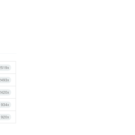
2519x
2493x
2420x
 934x
 920x