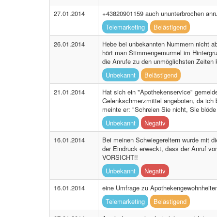
27.01.2014
+43820901159 auch ununterbrochen anr
Telemarketing
Belästigend
26.01.2014
Hebe bei unbekannten Nummern nicht ab.
hört man Stimmengemurmel im Hintergrund
die Anrufe zu den unmöglichsten Zeiten
Unbekannt
Belästigend
21.01.2014
Hat sich ein "Apothekenservice" gemeld
Gelenkschmerzmittel angeboten, da ich b
meinte er: "Schreien Sie nicht, Sie blöd
Unbekannt
Negativ
16.01.2014
Bei meinen Schwiegereltern wurde mit d
der Eindruck erweckt, dass der Anruf vo
VORSICHT!!
Unbekannt
Negativ
16.01.2014
eine Umfrage zu Apothekengewohnheiten w
Telemarketing
Belästigend