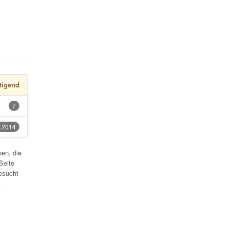
tigend
7
.2014
en, die
Seite
esucht
.