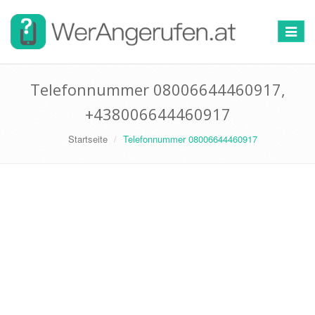
Toggle
navigat
Telefonnummer 08006644460917,
+438006644460917
Startseite
Telefonnummer 08006644460917