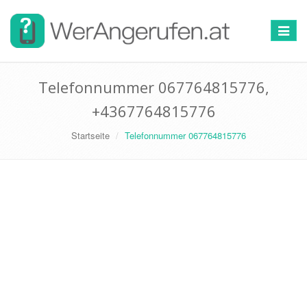
Toggle
navigat
Telefonnummer 067764815776,
+4367764815776
Startseite
Telefonnummer 067764815776