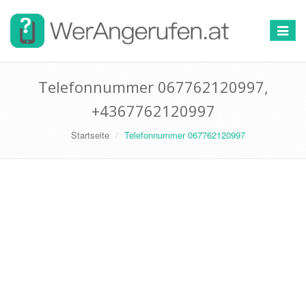
Toggle
navigat
Telefonnummer 067762120997,
+4367762120997
Startseite
Telefonnummer 067762120997