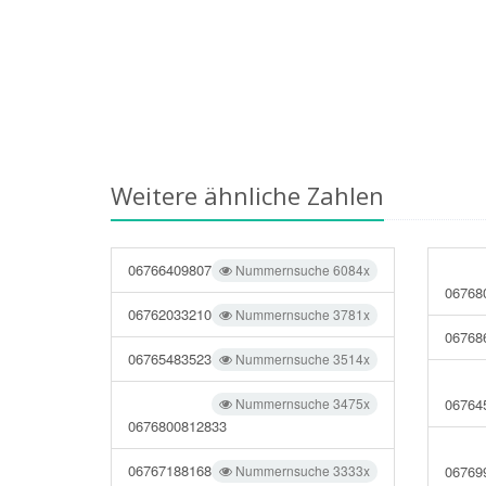
Weitere ähnliche Zahlen
06766409807
Nummernsuche 6084x
06768
06762033210
Nummernsuche 3781x
06768
06765483523
Nummernsuche 3514x
Nummernsuche 3475x
06764
0676800812833
06767188168
Nummernsuche 3333x
06769