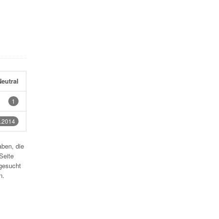
eutral
1
.2014
aben, die
Seite
gesucht
n.