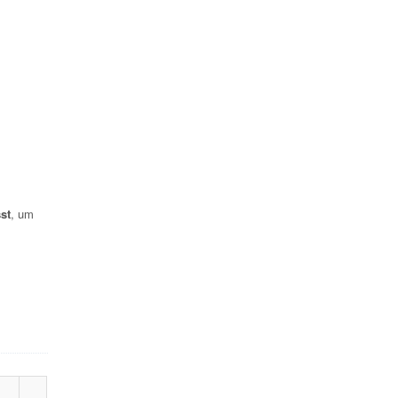
st
, um