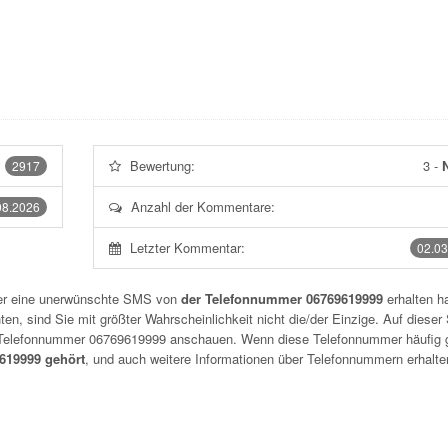
Bewertung:
3
-
N
2917
Anzahl der Kommentare:
08.2026
Letzter Kommentar:
02.03
der eine unerwünschte SMS von
der Telefonnummer 06769619999
erhalten h
n, sind Sie mit größter Wahrscheinlichkeit nicht die/der Einzige. Auf dieser 
r Telefonnummer
06769619999
anschauen. Wenn diese Telefonnummer häufig 
19999 gehört
, und auch weitere Informationen über Telefonnummern erhalte