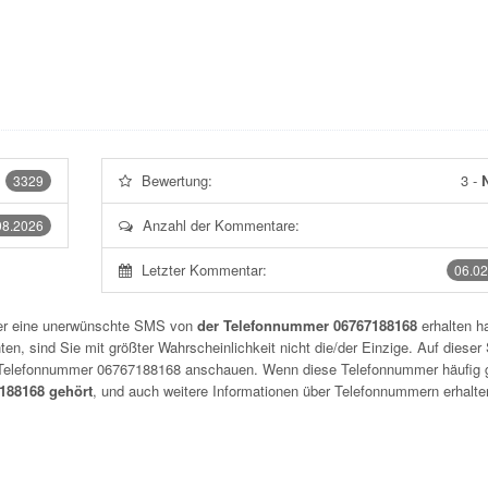
Bewertung:
3
-
N
3329
Anzahl der Kommentare:
08.2026
Letzter Kommentar:
06.02
der eine unerwünschte SMS von
der Telefonnummer 06767188168
erhalten h
n, sind Sie mit größter Wahrscheinlichkeit nicht die/der Einzige. Auf dieser 
r Telefonnummer
06767188168
anschauen. Wenn diese Telefonnummer häufig 
88168 gehört
, und auch weitere Informationen über Telefonnummern erhalte