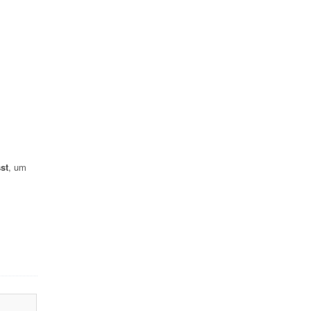
st
, um