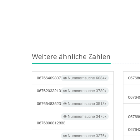
Weitere ähnliche Zahlen
06766409807
06768
Nummernsuche 6084x
06762033210
Nummernsuche 3780x
06764
06765483523
Nummernsuche 3513x
Nummernsuche 3475x
06769
0676800812833
06764
Nummernsuche 3276x