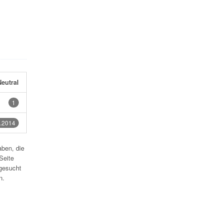
eutral
1
.2014
aben, die
Seite
gesucht
n.