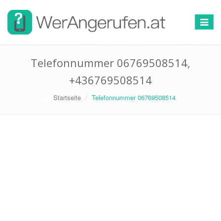
Toggle
navigat
Telefonnummer 06769508514,
+436769508514
Startseite
Telefonnummer 06769508514