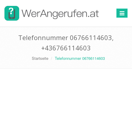
Toggle
navigat
Telefonnummer 06766114603,
+436766114603
Startseite
Telefonnummer 06766114603