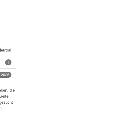
eutral
1
.2026
aben, die
Seite
gesucht
n.