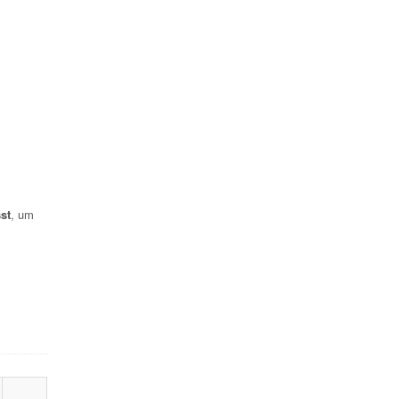
st
, um