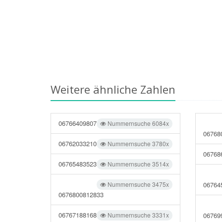
Weitere ähnliche Zahlen
06766409807
Nummernsuche 6084x
06768
06762033210
Nummernsuche 3780x
06768
06765483523
Nummernsuche 3514x
Nummernsuche 3475x
06764
0676800812833
06767188168
Nummernsuche 3331x
06769