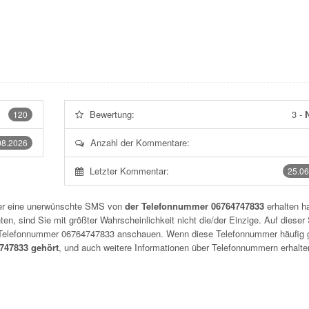
Bewertung:
3
-
N
120
Anzahl der Kommentare:
08.2026
Letzter Kommentar:
25.06
der eine unerwünschte SMS von
der Telefonnummer 06764747833
erhalten h
n, sind Sie mit größter Wahrscheinlichkeit nicht die/der Einzige. Auf dieser 
r Telefonnummer
06764747833
anschauen. Wenn diese Telefonnummer häufig 
47833 gehört
, und auch weitere Informationen über Telefonnummern erhalte