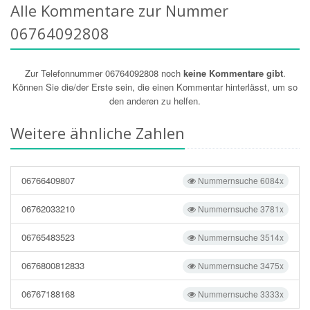
Alle Kommentare zur Nummer
06764092808
Zur Telefonnummer 06764092808 noch
keine Kommentare gibt
.
Können Sie die/der Erste sein, die einen Kommentar hinterlässt, um so
den anderen zu helfen.
Weitere ähnliche Zahlen
06766409807
Nummernsuche 6084x
06762033210
Nummernsuche 3781x
06765483523
Nummernsuche 3514x
0676800812833
Nummernsuche 3475x
06767188168
Nummernsuche 3333x