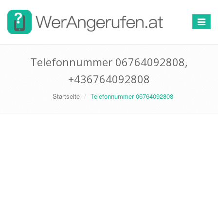
Toggle
navigat
Telefonnummer 06764092808,
+436764092808
Startseite
Telefonnummer 06764092808