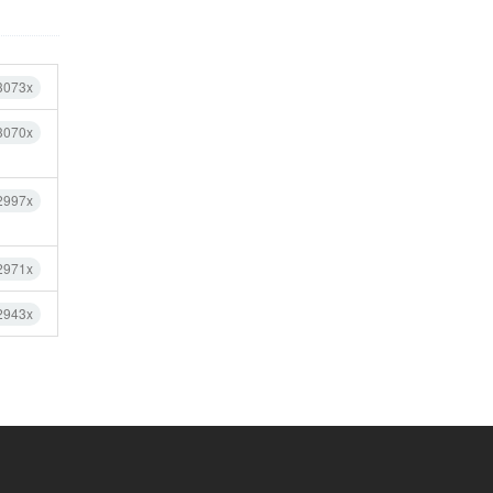
3073x
3070x
2997x
2971x
2943x