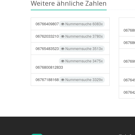
Weitere ähnliche Zahlen
06766409807
Nummernsuche 6083x
06768
06762033210
Nummernsuche 3780x
06768
06765483523
Nummernsuche 3513x
Nummernsuche 3475x
06769
0676800812833
06767188168
Nummernsuche 3329x
06764
06764