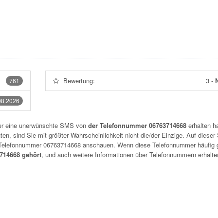
Bewertung:
3
-
N
761
08.2026
der eine unerwünschte SMS von
der Telefonnummer 06763714668
erhalten h
n, sind Sie mit größter Wahrscheinlichkeit nicht die/der Einzige. Auf dieser 
r Telefonnummer
06763714668
anschauen. Wenn diese Telefonnummer häufig 
14668 gehört
, und auch weitere Informationen über Telefonnummern erhalte