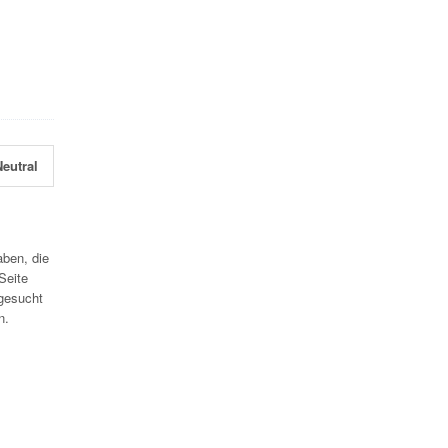
eutral
aben, die
Seite
gesucht
n.