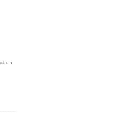
st
, um