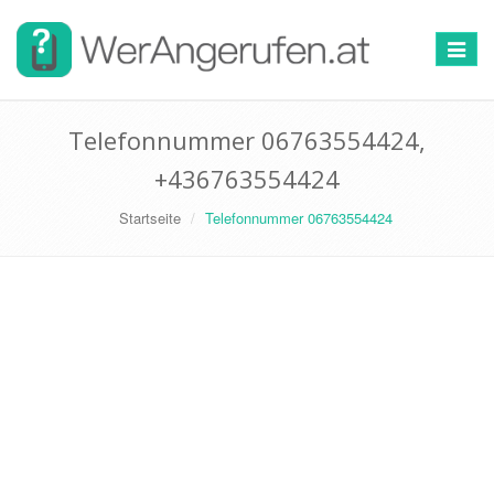
Toggle
navigat
Telefonnummer 06763554424,
+436763554424
Startseite
Telefonnummer 06763554424