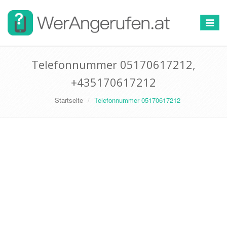
Toggle
navigat
Telefonnummer 05170617212,
+435170617212
Startseite
Telefonnummer 05170617212