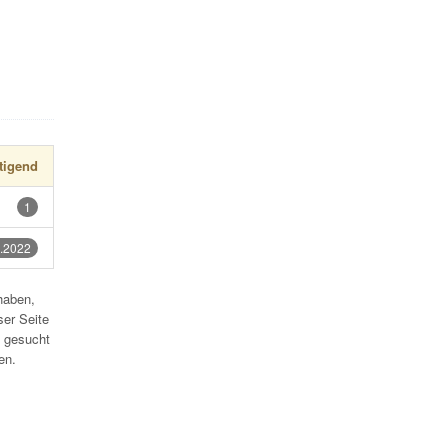
tigend
1
.2022
haben,
ser Seite
 gesucht
en.