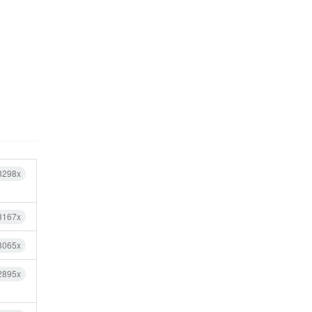
3298x
3167x
3065x
2895x