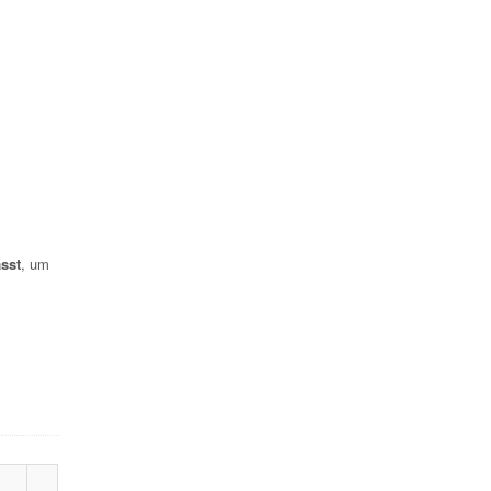
sst
, um