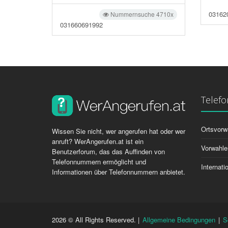
03162
Nummernsuche 4710x
031660691992
Telef
Ortsvorw
Wissen Sie nicht, wer angerufen hat oder wer
anruft? WerAngerufen.at ist ein
Vorwahle
Benutzerforum, das das Auffinden von
Telefonnummern ermöglicht und
Internat
Informationen über Telefonnummern anbietet.
2026 © All Rights Reserved. |
Allgemeine Bedingungen
|
S