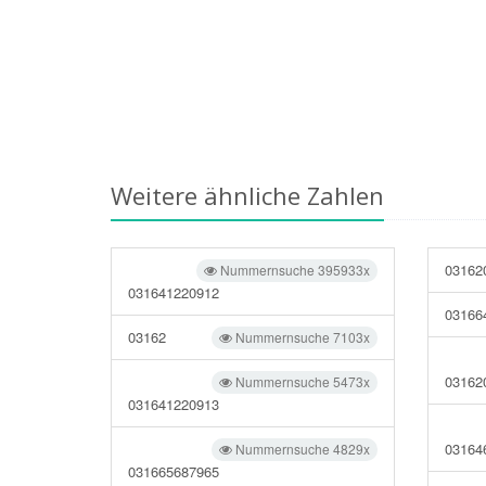
Weitere ähnliche Zahlen
03162
Nummernsuche 395933x
031641220912
03166
03162
Nummernsuche 7103x
03162
Nummernsuche 5473x
031641220913
03164
Nummernsuche 4829x
031665687965