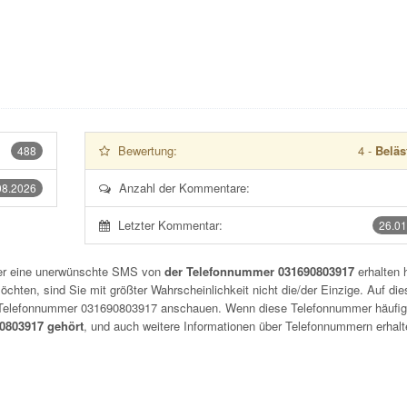
Bewertung:
4
-
Beläs
488
Anzahl der Kommentare:
08.2026
Letzter Kommentar:
26.01
der eine unerwünschte SMS von
der Telefonnummer 031690803917
erhalten 
chten, sind Sie mit größter Wahrscheinlichkeit nicht die/der Einzige. Auf die
r Telefonnummer
031690803917
anschauen. Wenn diese Telefonnummer häufig
803917 gehört
, und auch weitere Informationen über Telefonnummern erhalt