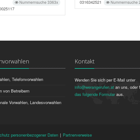
0316342521
Nummernsuche 3363x
Nummernsuche 
0025117
onvorwahlen
Kontakt
ahlen, Telefonvorwahlen
Wenden Sie sich per E-Mail unter
info@werangerufen.at
an uns, oder f
n von Betreibern
das folgende Formular
aus.
ionale Vorwahlen, Landesvorwahlen
chutz personenbezogener Daten
|
Partnerverweise