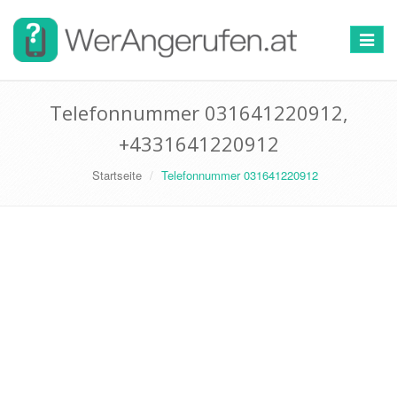
Toggle
navigat
Telefonnummer 031641220912,
+4331641220912
Startseite
Telefonnummer 031641220912