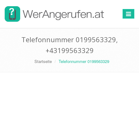
Toggle
navigat
Telefonnummer 0199563329,
+43199563329
Startseite
Telefonnummer 0199563329