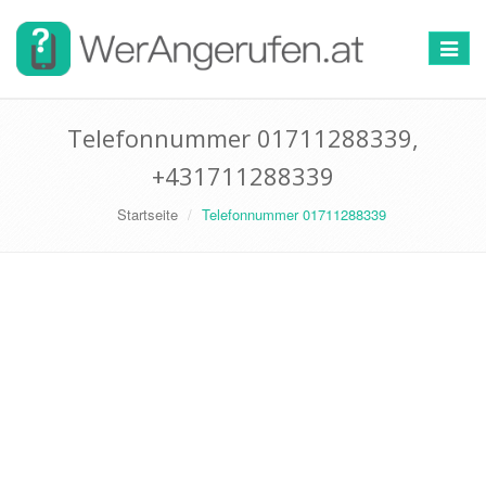
Toggle
navigat
Telefonnummer 01711288339,
+431711288339
Startseite
Telefonnummer 01711288339