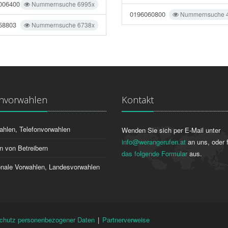
006400
Nummernsuche 6995x
0196060800
Nummernsuche 
58803
Nummernsuche 6738x
onvorwahlen
Kontakt
ahlen, Telefonvorwahlen
Wenden Sie sich per E-Mail unter
info@werangerufen.at
an uns, oder f
n von Betreibern
das folgende Formular
aus.
ionale Vorwahlen, Landesvorwahlen
chutz personenbezogener Daten
|
Partnerverweise