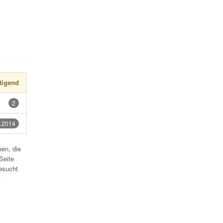
tigend
2
.2014
en, die
Seite
esucht
.