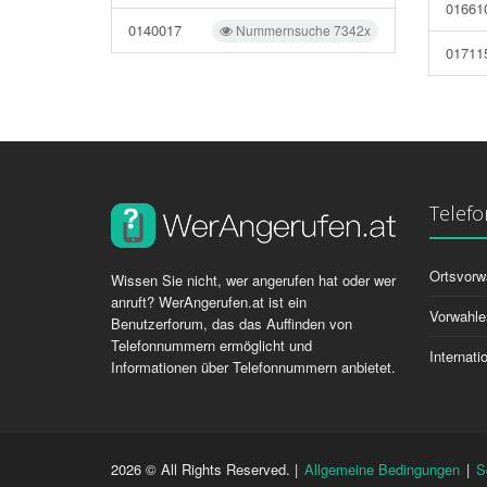
01661
0140017
Nummernsuche 7342x
01711
Telef
Ortsvorw
Wissen Sie nicht, wer angerufen hat oder wer
anruft? WerAngerufen.at ist ein
Vorwahle
Benutzerforum, das das Auffinden von
Telefonnummern ermöglicht und
Internat
Informationen über Telefonnummern anbietet.
2026 © All Rights Reserved. |
Allgemeine Bedingungen
|
S