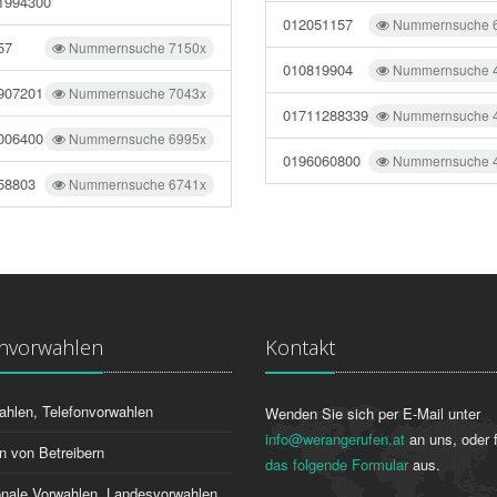
1994300
012051157
Nummernsuche 
57
Nummernsuche 7150x
010819904
Nummernsuche 
907201
Nummernsuche 7043x
01711288339
Nummernsuche 
006400
Nummernsuche 6995x
0196060800
Nummernsuche 
58803
Nummernsuche 6741x
onvorwahlen
Kontakt
ahlen, Telefonvorwahlen
Wenden Sie sich per E-Mail unter
info@werangerufen.at
an uns, oder f
n von Betreibern
das folgende Formular
aus.
ionale Vorwahlen, Landesvorwahlen