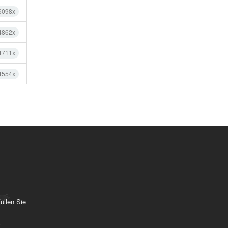
6098x
4862x
4711x
4554x
üllen Sie