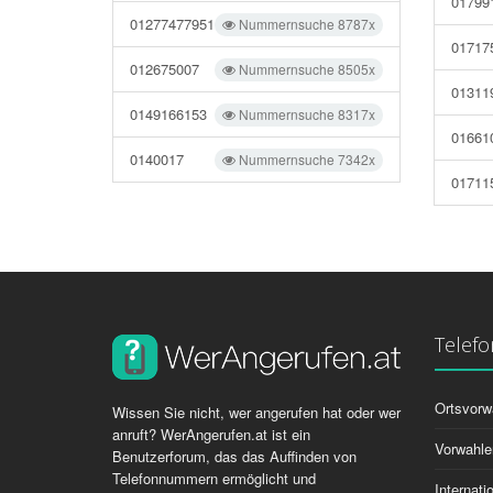
01799
01277477951
Nummernsuche 8787x
01717
012675007
Nummernsuche 8505x
01311
0149166153
Nummernsuche 8317x
01661
0140017
Nummernsuche 7342x
01711
Telef
Ortsvorw
Wissen Sie nicht, wer angerufen hat oder wer
anruft? WerAngerufen.at ist ein
Vorwahle
Benutzerforum, das das Auffinden von
Telefonnummern ermöglicht und
Internat