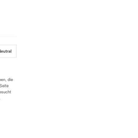
eutral
en, die
Seite
esucht
.