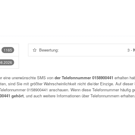
Bewertung:
3
-
N
1165
08.2026
der eine unerwünschte SMS von
der Telefonnummer 0158900441
erhalten hab
n, sind Sie mit größter Wahrscheinlichkeit nicht die/der Einzige. Auf dieser 
r Telefonnummer
0158900441
anschauen. Wenn diese Telefonnummer häufig g
0441 gehört
, und auch weitere Informationen über Telefonnummern erhalten