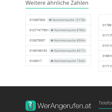
Weitere ähnliche Zahlen
013367633
Nummernsuche 12178x
01799
01277477951
Nummernsuche 8785x
01717
012675007
Nummernsuche 8504x
01311
0149166153
Nummernsuche 8317x
01661
0140017
Nummernsuche 7342x
01711
Telef