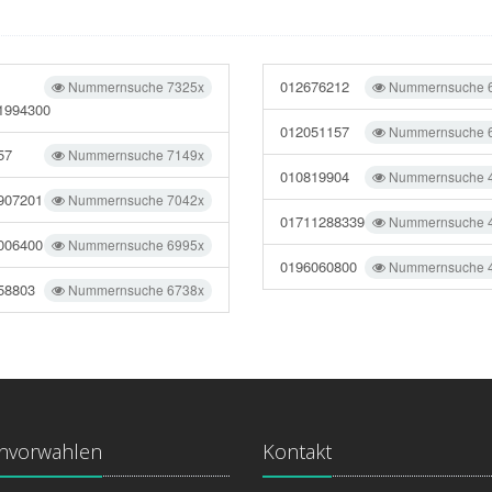
012676212
Nummernsuche 7325x
Nummernsuche 
1994300
012051157
Nummernsuche 
57
Nummernsuche 7149x
010819904
Nummernsuche 
907201
Nummernsuche 7042x
01711288339
Nummernsuche 
006400
Nummernsuche 6995x
0196060800
Nummernsuche 
58803
Nummernsuche 6738x
onvorwahlen
Kontakt