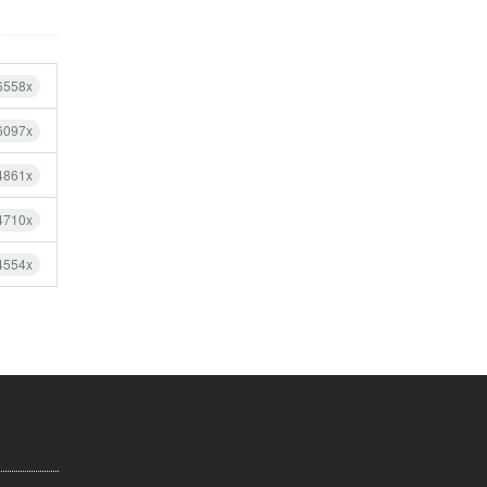
6558x
6097x
4861x
4710x
4554x