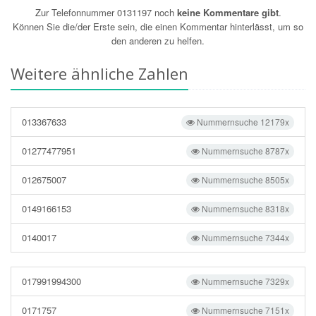
Zur Telefonnummer 0131197 noch
keine Kommentare gibt
.
Können Sie die/der Erste sein, die einen Kommentar hinterlässt, um so
den anderen zu helfen.
Weitere ähnliche Zahlen
013367633
Nummernsuche 12179x
01277477951
Nummernsuche 8787x
012675007
Nummernsuche 8505x
0149166153
Nummernsuche 8318x
0140017
Nummernsuche 7344x
017991994300
Nummernsuche 7329x
0171757
Nummernsuche 7151x