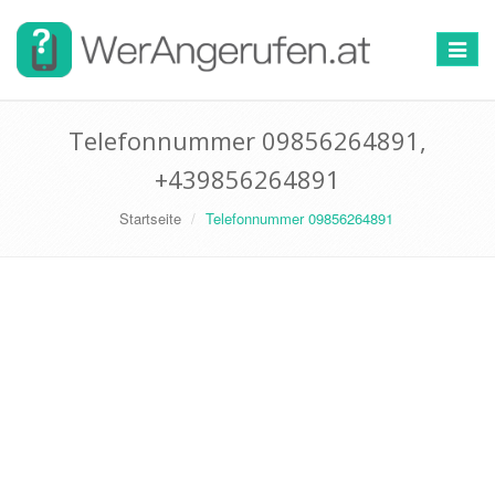
Toggle
navigat
Telefonnummer 09856264891,
+439856264891
Startseite
Telefonnummer 09856264891