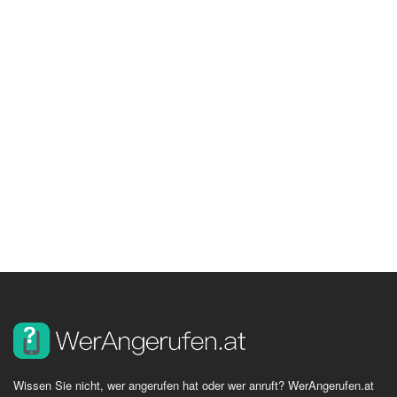
Wissen Sie nicht, wer angerufen hat oder wer anruft? WerAngerufen.at