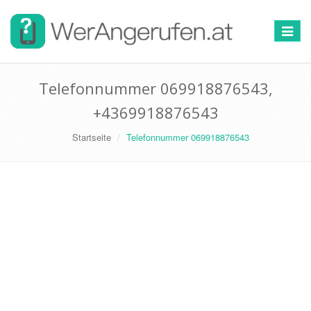
Toggle
navigat
Telefonnummer 069918876543,
+4369918876543
Startseite
Telefonnummer 069918876543