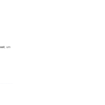
sst
, um