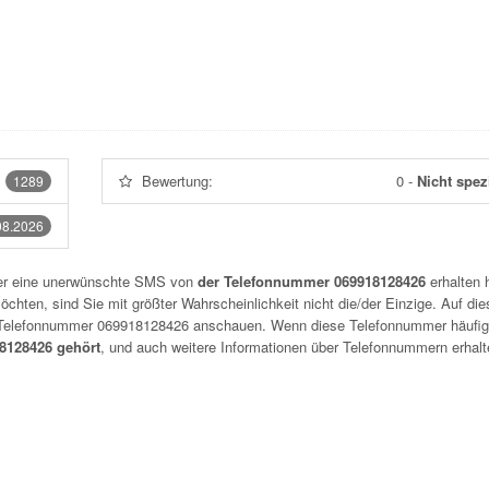
Bewertung:
0
-
Nicht spezi
1289
08.2026
der eine unerwünschte SMS von
der Telefonnummer 069918128426
erhalten 
chten, sind Sie mit größter Wahrscheinlichkeit nicht die/der Einzige. Auf die
r Telefonnummer
069918128426
anschauen. Wenn diese Telefonnummer häufig
128426 gehört
, und auch weitere Informationen über Telefonnummern erhalt