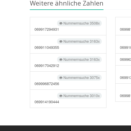
Weitere ähnliche Zahlen
Nummernsuche 3508x
069917294931
06998
Nummernsuche 3163x
069911049355
06991
06996
Nummernsuche 3163x
069917042912
06991
Nummernsuche 3075x
069996872456
06998
Nummernsuche 3010x
069914190444