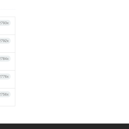
2793x
2792x
2784x
2776x
2756x