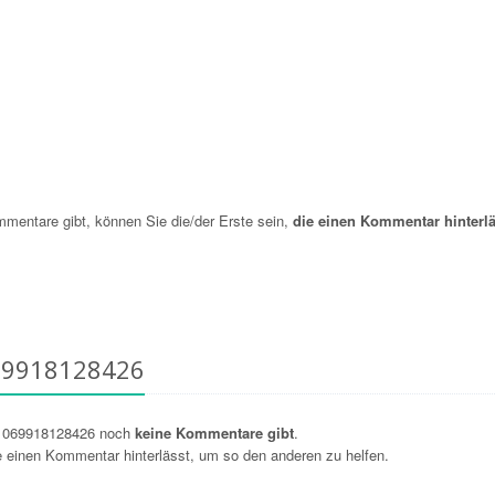
entare gibt, können Sie die/der Erste sein,
die einen Kommentar hinterlä
69918128426
r 069918128426 noch
keine Kommentare gibt
.
ie einen Kommentar hinterlässt, um so den anderen zu helfen.