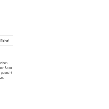
fiziert
haben,
ser Seite
 gesucht
en.