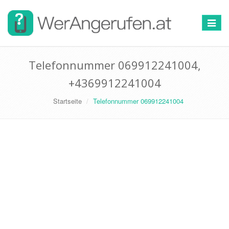
Toggle
navigat
Telefonnummer 069912241004,
+4369912241004
Startseite
Telefonnummer 069912241004