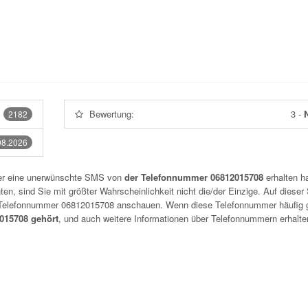
Bewertung:
3
-
N
2182
08.2026
der eine unerwünschte SMS von
der Telefonnummer 06812015708
erhalten h
n, sind Sie mit größter Wahrscheinlichkeit nicht die/der Einzige. Auf dieser 
r Telefonnummer
06812015708
anschauen. Wenn diese Telefonnummer häufig 
15708 gehört
, und auch weitere Informationen über Telefonnummern erhalte