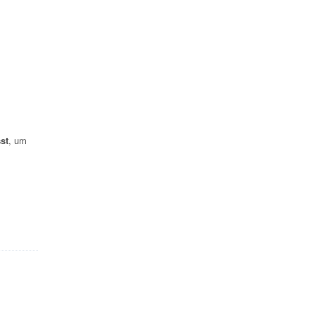
st
, um