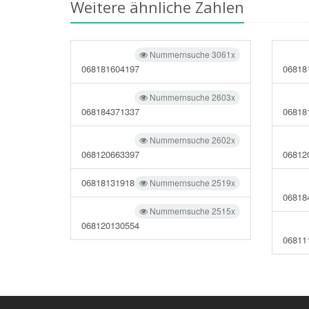
Weitere ähnliche Zahlen
Nummernsuche 3061x
068181604197
06818
Nummernsuche 2603x
068184371337
06818
Nummernsuche 2602x
068120663397
06812
06818131918
Nummernsuche 2519x
06818
Nummernsuche 2515x
068120130554
06811