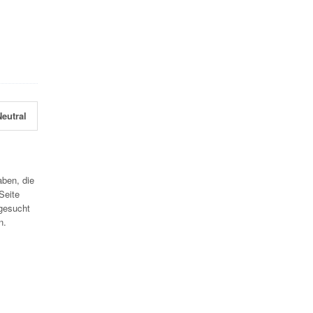
eutral
aben, die
Seite
gesucht
n.