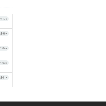
2417x
2396x
2384x
2363x
2361x