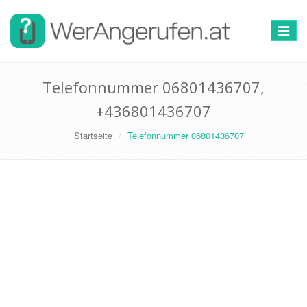
Toggle
navigat
Telefonnummer 06801436707,
+436801436707
Startseite
Telefonnummer 06801436707