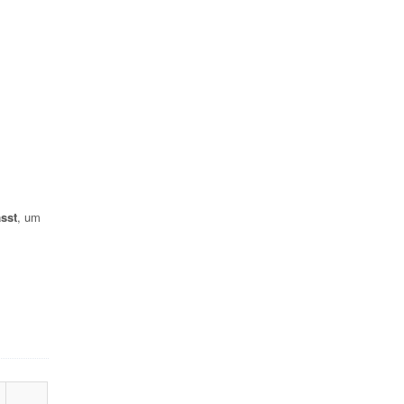
sst
, um