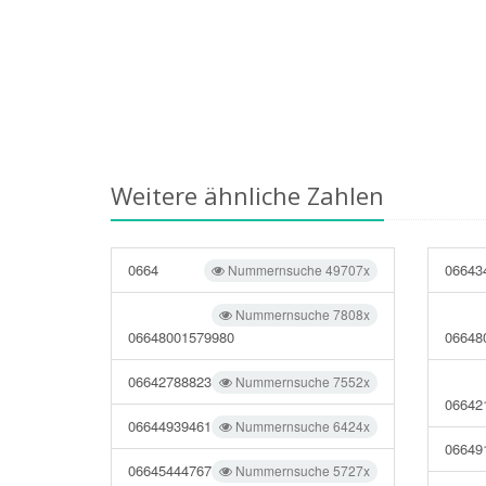
Weitere ähnliche Zahlen
0664
06643
Nummernsuche 49707x
Nummernsuche 7808x
06648001579980
06648
06642788823
Nummernsuche 7552x
06642
06644939461
Nummernsuche 6424x
06649
06645444767
Nummernsuche 5727x