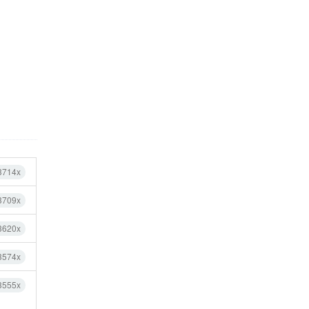
3714x
3709x
3620x
3574x
3555x