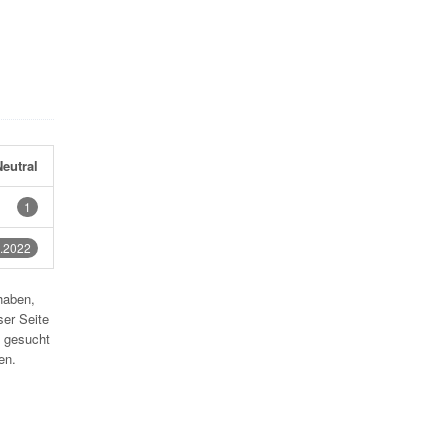
eutral
1
.2022
haben,
ser Seite
 gesucht
en.