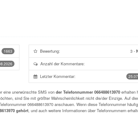
Bewertung:
3
-
N
1663
Anzahl der Kommentare:
08.2026
Letzter Kommentar:
25.07
der eine unerwünschte SMS von
der Telefonnummer 066488613970
erhalten 
chten, sind Sie mit größter Wahrscheinlichkeit nicht die/der Einzige. Auf die
r Telefonnummer
066488613970
anschauen. Wenn diese Telefonnummer häufig
613970 gehört
, und auch weitere Informationen über Telefonnummern erhalt