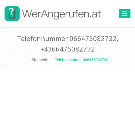
Toggle
navigat
Telefonnummer 066475082732,
+4366475082732
Startseite
Telefonnummer 066475082732