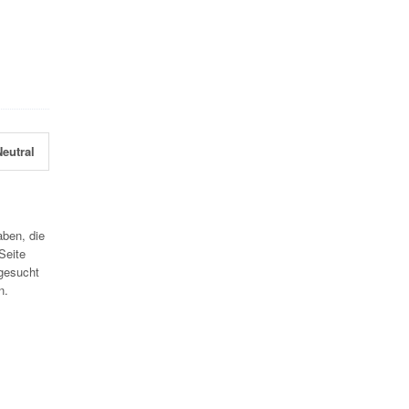
eutral
aben, die
Seite
gesucht
n.