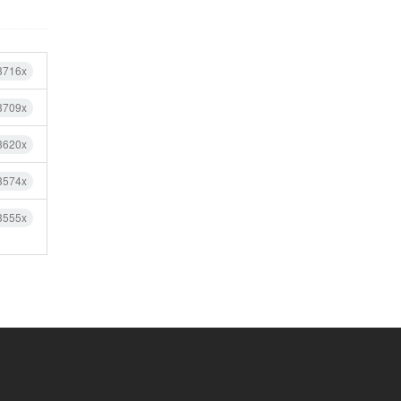
3716x
3709x
3620x
3574x
3555x