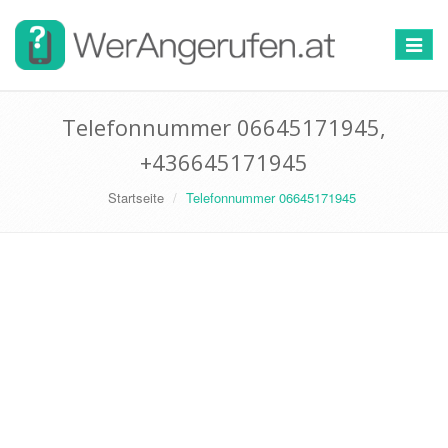
Toggle
navigat
Telefonnummer 06645171945,
+436645171945
Startseite
Telefonnummer 06645171945