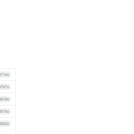
3714x
3707x
3619x
3574x
3553x