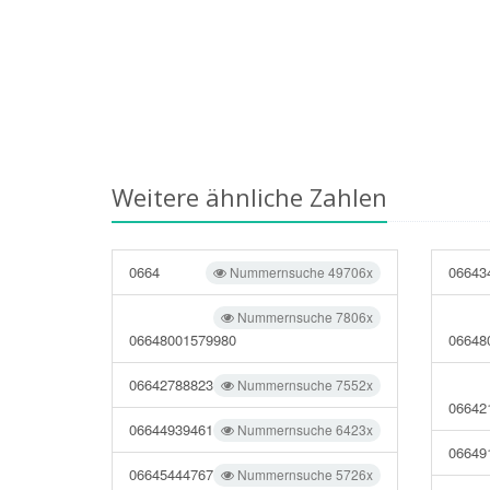
Weitere ähnliche Zahlen
0664
06643
Nummernsuche 49706x
Nummernsuche 7806x
06648001579980
06648
06642788823
Nummernsuche 7552x
06642
06644939461
Nummernsuche 6423x
06649
06645444767
Nummernsuche 5726x