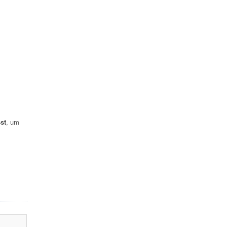
st
, um