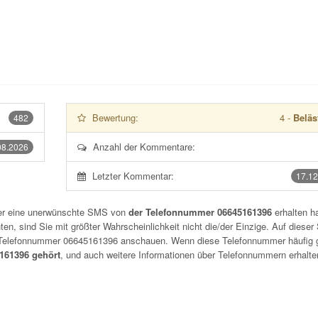
Bewertung:
4
-
Beläs
482
Anzahl der Kommentare:
08.2026
Letzter Kommentar:
17.12
der eine unerwünschte SMS von
der Telefonnummer 06645161396
erhalten h
n, sind Sie mit größter Wahrscheinlichkeit nicht die/der Einzige. Auf dieser 
r Telefonnummer
06645161396
anschauen. Wenn diese Telefonnummer häufig 
61396 gehört
, und auch weitere Informationen über Telefonnummern erhalte