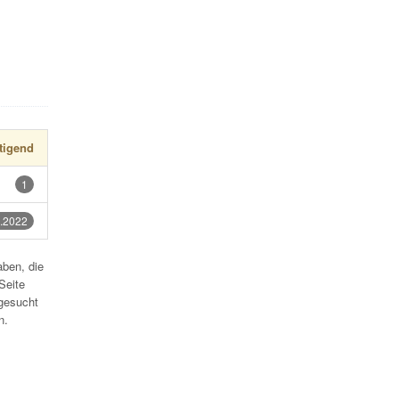
tigend
1
.2022
aben, die
Seite
gesucht
n.