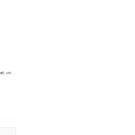
st
, um