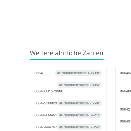
Weitere ähnliche Zahlen
0664
06643
Nummernsuche 49699x
Nummernsuche 7805x
06648001579980
06648
06642788823
Nummernsuche 7550x
06642
06644939461
Nummernsuche 6421x
06649
06645444767
Nummernsuche 5724x