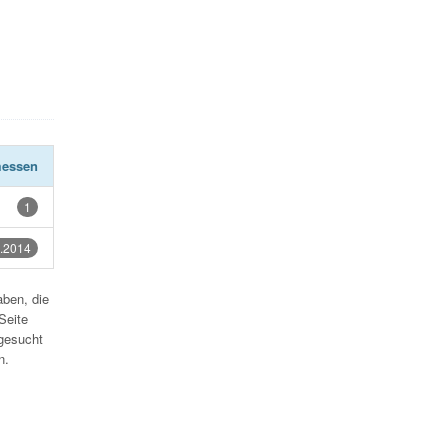
essen
1
.2014
aben, die
Seite
gesucht
n.