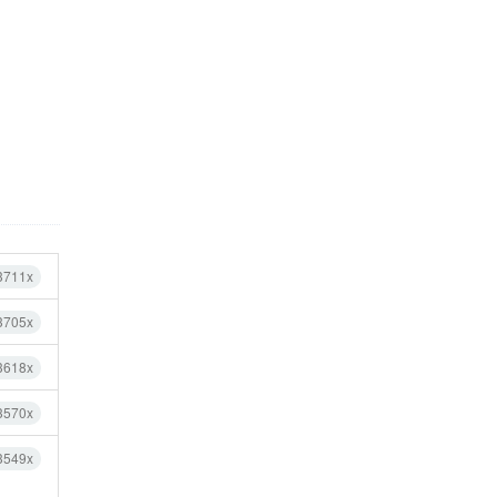
3711x
3705x
3618x
3570x
3549x