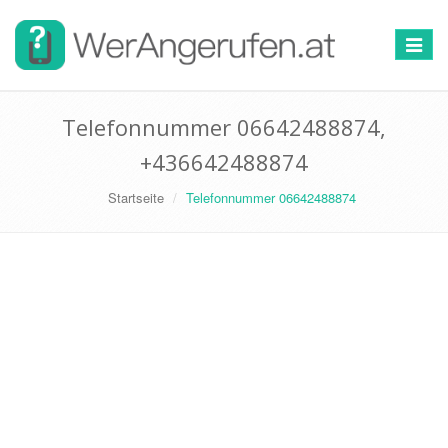
Toggle
navigat
Telefonnummer 06642488874,
+436642488874
Startseite
Telefonnummer 06642488874