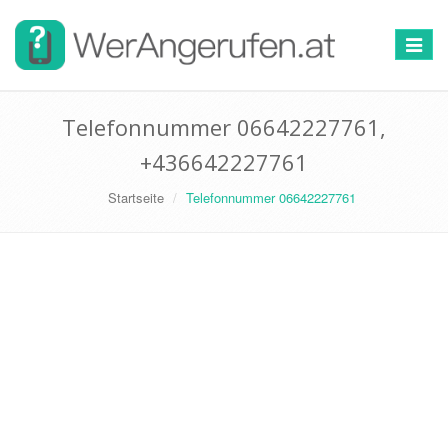
Toggle
navigat
Telefonnummer 06642227761,
+436642227761
Startseite
Telefonnummer 06642227761