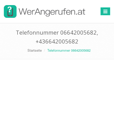
Toggle
navigat
Telefonnummer 06642005682,
+436642005682
Startseite
Telefonnummer 06642005682