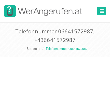
Toggle
navigat
Telefonnummer 06641572987,
+436641572987
Startseite
Telefonnummer 06641572987