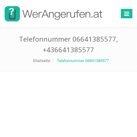
Toggle
navigat
Telefonnummer 06641385577,
+436641385577
Startseite
Telefonnummer 06641385577