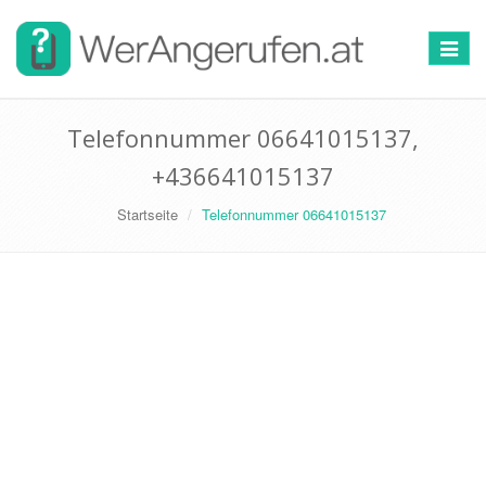
Toggle
navigat
Telefonnummer 06641015137,
+436641015137
Startseite
Telefonnummer 06641015137