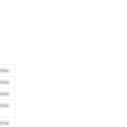
2556x
2550x
2549x
2523x
2374x