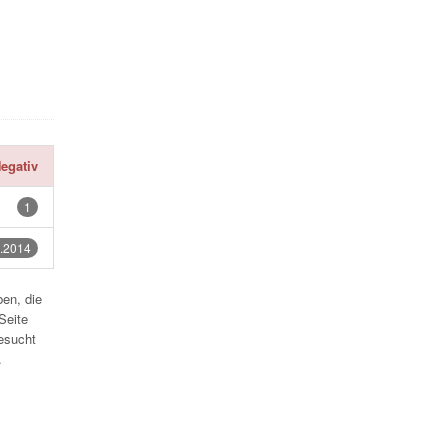
egativ
1
.2014
en, die
Seite
esucht
.