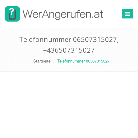
Toggle
navigat
Telefonnummer 06507315027,
+436507315027
Startseite
Telefonnummer 06507315027