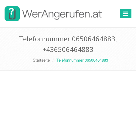
Toggle
navigat
Telefonnummer 06506464883,
+436506464883
Startseite
Telefonnummer 06506464883