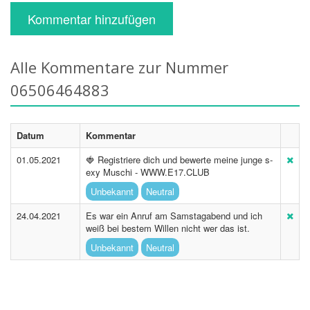
Kommentar hinzufügen
Alle Kommentare zur Nummer
06506464883
Datum
Kommentar
01.05.2021
🍓 R­e­g­i­s­t­r­i­e­r­e d­i­c­h u­n­d b­e­w­e­r­t­e m­e­i­n­e j­u­n­g­e s­
e­x­y ­M­u­s­c­h­i ­-­ W­W­W­.­E­1­7­.­C­L­U­B
Unbekannt
Neutral
24.04.2021
Es war ein Anruf am Samstagabend und ich
weiß bei bestem Willen nicht wer das ist.
Unbekannt
Neutral